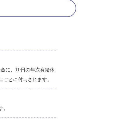
合に、10日の年次有給休
年ごとに付与されます。
す。