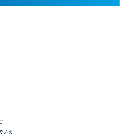
、
む
でいる